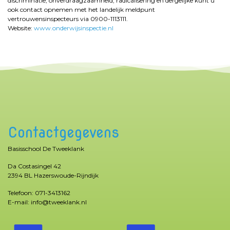
discriminatie, onverdraagzaamheid, radicalisering en dergelijke kunt u
ook contact opnemen met het landelijk meldpunt
vertrouwensinspecteurs via 0900-1113111.
Website:
www.onderwijsinspectie.nl
Contactgegevens
Basisschool De Tweeklank
Da Costasingel 42
2394 BL Hazerswoude-Rijndijk
Telefoon: 071-3413162
E-mail: info@tweeklank.nl