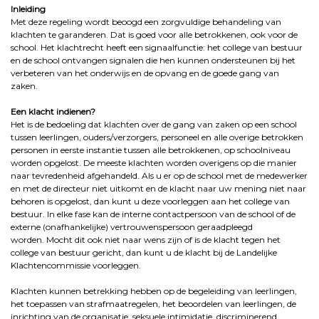
Inleiding
Met deze regeling wordt beoogd een zorgvuldige behandeling van
klachten te garanderen. Dat is goed voor alle betrokkenen, ook voor de
school. Het klachtrecht heeft een signaalfunctie: het college van bestuur
en de school ontvangen signalen die hen kunnen ondersteunen bij het
verbeteren van het onderwijs en de opvang en de goede gang van
zaken.
Een klacht indienen?
Het is de bedoeling dat klachten over de gang van zaken op een school
tussen leerlingen, ouders/verzorgers, personeel en alle overige betrokken
personen in eerste instantie tussen alle betrokkenen, op schoolniveau
worden opgelost. De meeste klachten worden overigens op die manier
naar tevredenheid afgehandeld. Als u er op de school met de medewerker
en met de directeur niet uitkomt en de klacht naar uw mening niet naar
behoren is opgelost, dan kunt u deze voorleggen aan het college van
bestuur. In elke fase kan de interne contactpersoon van de school of de
externe (onafhankelijke) vertrouwenspersoon geraadpleegd
worden. Mocht dit ook niet naar wens zijn of is de klacht tegen het
college van bestuur gericht, dan kunt u de klacht bij de Landelijke
Klachtencommissie voorleggen.
Klachten kunnen betrekking hebben op de begeleiding van leerlingen,
het toepassen van strafmaatregelen, het beoordelen van leerlingen, de
inrichting van de organisatie, seksuele intimidatie, discriminerend