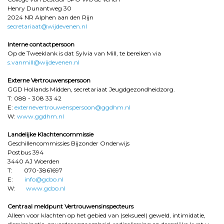
Henry Dunantweg 30
2024 NR Alphen aan den Rijn
secretariaat@wijdevenen.nl
Interne contactpersoon
Op de Tweeklank is dat Sylvia van Mill, te bereiken via
s.vanmill@wijdevenen.nl
Externe Vertrouwenspersoon
GGD Hollands Midden, secretariaat Jeugdgezondheidzorg.
T: 088 - 308 33 42
E:
externevertrouwenspersoon@ggdhm.nl
W:
www.ggdhm.nl
Landelijke Klachtencommissie
Geschillencommissies Bijzonder Onderwijs
Postbus 394
3440 AJ Woerden
T: 070-3861697
E:
info@gcbo.nl
W:
www.gcbo.nl
Centraal meldpunt Vertrouwensinspecteurs
Alleen voor klachten op het gebied van (seksueel) geweld, intimidatie,