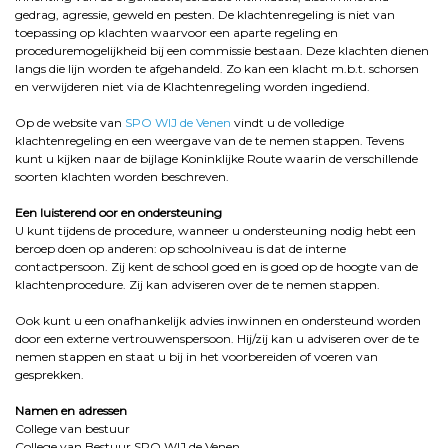
gedrag, agressie, geweld en pesten. De klachtenregeling is niet van
toepassing op klachten waarvoor een aparte regeling en
proceduremogelijkheid bij een commissie bestaan. Deze klachten dienen
langs die lijn worden te afgehandeld. Zo kan een klacht m.b.t. schorsen
en verwijderen niet via de Klachtenregeling worden ingediend.
Op de website van
SPO WIJ de Venen
vindt u de volledige
klachtenregeling en een weergave van de te nemen stappen. Tevens
kunt u kijken naar de bijlage Koninklijke Route waarin de verschillende
soorten klachten worden beschreven.
Een luisterend oor en ondersteuning
U kunt tijdens de procedure, wanneer u ondersteuning nodig hebt een
beroep doen op anderen: op schoolniveau is dat de interne
contactpersoon. Zij kent de school goed en is goed op de hoogte van de
klachtenprocedure. Zij kan adviseren over de te nemen stappen.
Ook kunt u een onafhankelijk advies inwinnen en ondersteund worden
door een externe vertrouwenspersoon. Hij/zij kan u adviseren over de te
nemen stappen en staat u bij in het voorbereiden of voeren van
gesprekken.
Namen en adressen
College van bestuur
College van Bestuur SPO WIJ de Venen